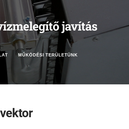
ízmelegítő javítás
LAT
MŰKÖDÉSI TERÜLETÜNK
nvektor