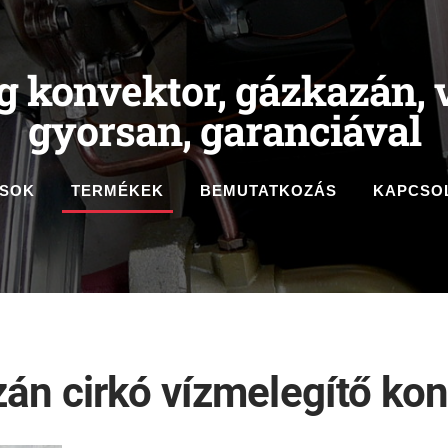
g konvektor, gázkazán, v
gyorsan, garanciával
ÁSOK
TERMÉKEK
BEMUTATKOZÁS
KAPCSO
zán cirkó vízmelegítő ko