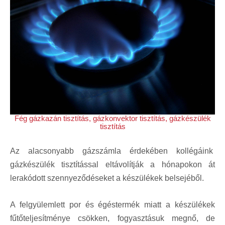
Fég gázkazán tisztítás, gázkonvektor tisztítás, gázkészülék
tisztítás
Az alacsonyabb gázszámla érdekében kollégáink
gázkészülék tisztítás
sal eltávolítják a hónapokon át
lerakódott szennyeződéseket a készülékek belsejéből.
A felgyülemlett por és égéstermék miatt a készülékek
fűtőteljesítménye csökken, fogyasztásuk megnő, de