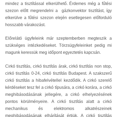
mindez a tisztítással elkerülhető. Érdemes még a fűtési
szezon előtt megrendelni a
gázkonvektor tisztítás
t, így
elkerülve a fűtési szezon elején esetlegesen előforduló
hosszabb várakozást.
Előrelátó ügyfeleink már szeptemberben megteszik a
szükséges intézkedéseket. Törzsügyfeleinket pedig mi
magunk keressük meg időpont egyeztetés kapcsán.
Cirkó tisztítás, cirkó tisztítás árak, cirkó tisztítás non stop,
cirkó tisztítás 0-24, cirkó tisztítás Budapest. A szakszerű
cirkó tisztítás a hibafelvétellel kezdődik. A cirkó szerelő
kérdéseket tesz fel a cirkó típusára, a cirkó korára, a cirkó
meghibásodásának jellegére, a cirkó elhelyezésének
pontos körülményeire. A cirkó tisztítás alatt a cirkó
mechanikus és elektromos alkatrészeinek
meghibásodásának elhárítását értjük. A cirkó tisztítás