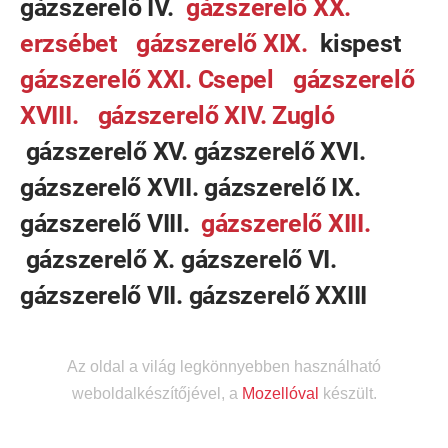
gázszerelő IV.
gázszerelő XX.
erzsébet
gázszerelő XIX.
kispest
gázszerelő XXI. Csepel
gázszerelő
XVIII.
gázszerelő XIV. Zugló
gázszerelő XV. gázszerelő XVI.
gázszerelő XVII. gázszerelő IX.
gázszerelő VIII.
gázszerelő XIII.
gázszerelő X. gázszerelő VI.
gázszerelő VII. gázszerelő XXIII
Az oldal a világ legkönnyebben használható
weboldalkészítőjével, a
Mozellóval
készült.