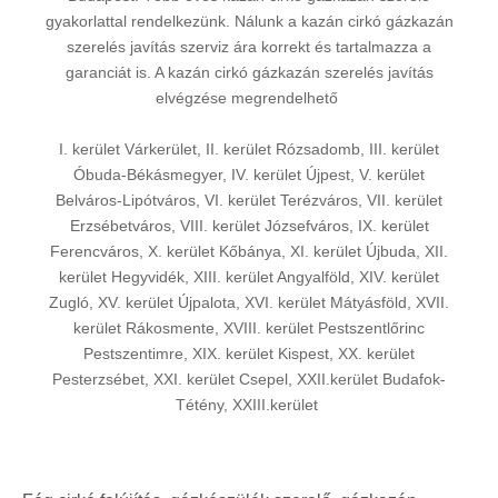
gyakorlattal rendelkezünk. Nálunk a kazán cirkó gázkazán
szerelés javítás szerviz ára korrekt és tartalmazza a
garanciát is. A kazán cirkó gázkazán szerelés javítás
elvégzése megrendelhető
I. kerület Várkerület, II. kerület Rózsadomb, III. kerület
Óbuda-Békásmegyer, IV. kerület Újpest, V. kerület
Belváros-Lipótváros, VI. kerület Terézváros, VII. kerület
Erzsébetváros, VIII. kerület Józsefváros, IX. kerület
Ferencváros, X. kerület Kőbánya, XI. kerület Újbuda, XII.
kerület Hegyvidék, XIII. kerület Angyalföld, XIV. kerület
Zugló, XV. kerület Újpalota, XVI. kerület Mátyásföld, XVII.
kerület Rákosmente, XVIII. kerület Pestszentlőrinc
Pestszentimre, XIX. kerület Kispest, XX. kerület
Pesterzsébet, XXI. kerület Csepel, XXII.kerület Budafok-
Tétény, XXIII.kerület