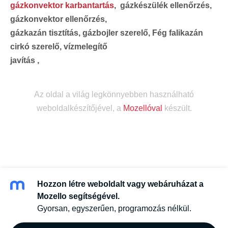
gázkonvektor karbantartás
, gázkészülék ellenőrzés,
gázkonvektor ellenőrzés,
gázkazán tisztítás, gázbojler szerelő, Fég falikazán
cirkó szerelő, vízmelegítő
javítás ,
Az oldal a világ legkönnyebben használható
weboldalkészítőjével, a
Mozellóval
készült.
Hozzon létre weboldalt vagy webáruházat a
Mozello segítségével.
Gyorsan, egyszerűen, programozás nélkül.