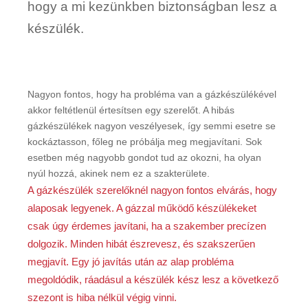
hogy a mi kezünkben biztonságban lesz a
készülék.
Nagyon fontos, hogy ha probléma van a gázkészülékével
akkor feltétlenül értesítsen egy szerelőt. A hibás
gázkészülékek nagyon veszélyesek, így semmi esetre se
kockáztasson, főleg ne próbálja meg megjavítani. Sok
esetben még nagyobb gondot tud az okozni, ha olyan
nyúl hozzá, akinek nem ez a szakterülete.
A gázkészülék szerelőknél nagyon fontos elvárás, hogy
alaposak legyenek. A gázzal működő készülékeket
csak úgy érdemes javítani, ha a szakember precízen
dolgozik. Minden hibát észrevesz, és szakszerűen
megjavít. Egy jó javítás után az alap probléma
megoldódik, ráadásul a készülék kész lesz a következő
szezont is hiba nélkül végig vinni.