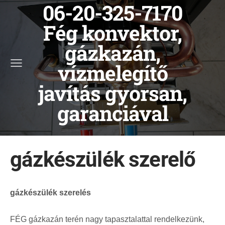
06-20-325-7170
Fég konvektor,
gázkazán,
vízmelegítő
javítás gyorsan,
garanciával
gázkészülék szerelő
gázkészülék szerelés
FÉG gázkazán terén nagy tapasztalattal rendelkezünk,