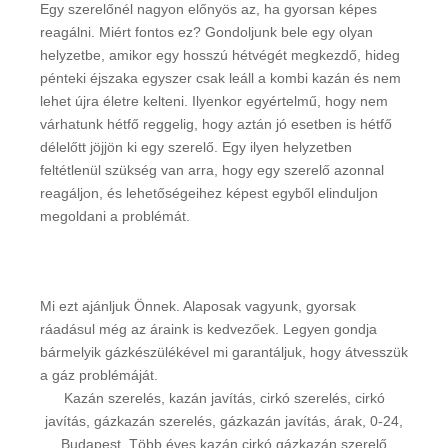
Egy szerelőnél nagyon előnyös az, ha gyorsan képes
reagálni. Miért fontos ez? Gondoljunk bele egy olyan
helyzetbe, amikor egy hosszú hétvégét megkezdő, hideg
pénteki éjszaka egyszer csak leáll a kombi kazán és nem
lehet újra életre kelteni. Ilyenkor egyértelmű, hogy nem
várhatunk hétfő reggelig, hogy aztán jó esetben is hétfő
délelőtt jöjjön ki egy szerelő. Egy ilyen helyzetben
feltétlenül szükség van arra, hogy egy szerelő azonnal
reagáljon, és lehetőségeihez képest egyből elinduljon
megoldani a problémát.
Mi ezt ajánljuk Önnek. Alaposak vagyunk, gyorsak
ráadásul még az áraink is kedvezőek. Legyen gondja
bármelyik gázkészülékével mi garantáljuk, hogy átvesszük
a gáz problémáját.
Kazán szerelés, kazán javítás, cirkó szerelés, cirkó
javítás, gázkazán szerelés, gázkazán javítás, árak, 0-24,
Budapest.
Több éves kazán cirkó gázkazán szerelő