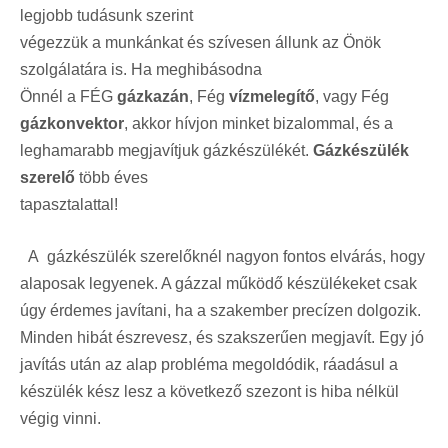
legjobb tudásunk szerint
végezzük a munkánkat és szívesen állunk az Önök
szolgálatára is. Ha meghibásodna
Önnél a FÉG
gázkazán
, Fég
vízmelegítő
, vagy Fég
gázkonvektor
, akkor hívjon minket bizalommal, és a
leghamarabb megjavítjuk gázkészülékét.
Gázkészülék
szerelő
több éves
tapasztalattal!
A gázkészülék szerelőknél nagyon fontos elvárás, hogy
alaposak legyenek. A gázzal működő készülékeket csak
úgy érdemes javítani, ha a szakember precízen dolgozik.
Minden hibát észrevesz, és szakszerűen megjavít. Egy jó
javítás után az alap probléma megoldódik, ráadásul a
készülék kész lesz a következő szezont is hiba nélkül
végig vinni.