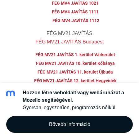
FÉG MV4 JAVÍTÁS 1021
FÉG MV4 JAVÍTÁS 1111
FÉG MV4 JAVÍTÁS 1112
FÉG MV21 JAVÍTÁS
FÉG MV21 JAVÍTÁS Budapest
FÉG MV21 JAVÍTÁS 1. kerület Várkerület
FÉG MV21 JAVÍTÁS 10. kerület Kőbánya
FÉG MV21 JAVÍTÁS 11. kerület Újbuda
FÉG MV21 JAVÍTÁS 12. kerület Hegyvidék
FÉG MV21 JAVÍTÁS 13. kerület Angyalföld
Hozzon létre weboldalt vagy webáruházat a
FÉG MV21 JAVÍTÁS 14. kerület Zugló
Mozello segítségével.
FÉG MV21 JAVÍTÁS 15. kerület Rákospalota
Gyorsan, egyszerűen, programozás nélkül.
FÉG MV21 JAVÍTÁS 16. kerület Mátyásföld
Bővebb információ
FÉG MV21 JAVÍTÁS 17. kerület
Rákoskeresztúr