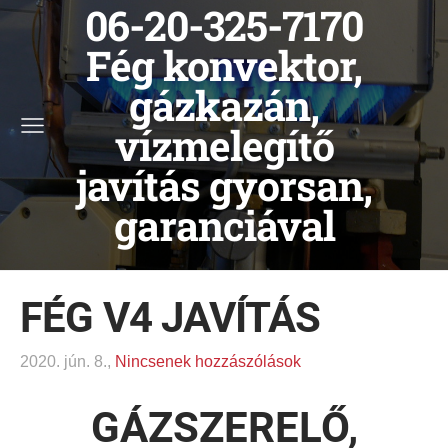
06-20-325-7170
Fég konvektor,
gázkazán,
vízmelegítő
javítás gyorsan,
garanciával
FÉG V4 JAVÍTÁS
2020. jún. 8.,
Nincsenek hozzászólások
GÁZSZERELŐ,