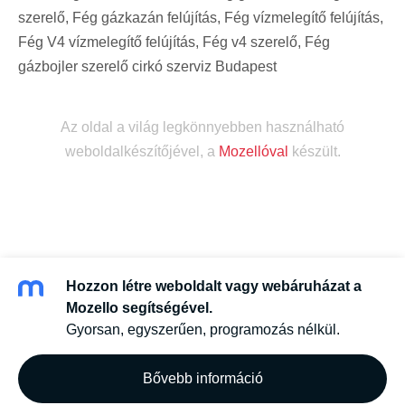
szerelő, Fég gázkazán felújítás, Fég vízmelegítő felújítás,
Fég V4 vízmelegítő felújítás, Fég v4 szerelő, Fég
gázbojler szerelő cirkó szerviz Budapest
Az oldal a világ legkönnyebben használható
weboldalkészítőjével, a
Mozellóval
készült.
Hozzon létre weboldalt vagy webáruházat a
Mozello segítségével.
Gyorsan, egyszerűen, programozás nélkül.
Bővebb információ