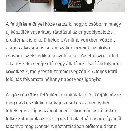
A
felújítás
előnyei közé tartozik, hogy olcsóbb, mint egy
új készülék vásárlása, ráadásul az engedélyeztetési
problémák is elkerülhetőek. A műhelyünkben végzett
alapos átvizsgálás során szakembereink az utolsó
csavarig szétszedik a készülékeket. Az elhasználódott
alkatrészek cseréje után egy általános tisztítási folyamat
következik, mely tesztüzemmel végződik. A teljes körű
felújítás folyamata néhány napot vesz igénybe.
A
gázkészülék felújítás
i munkálatai előtt kérjük nézze
meg gázkészüléke márkajelzését és - amennyiben
lehetséges - típusszámát, mert akkor már kiszálláskor
felkészülhetünk az esetleges hibák elhárítására, így időt
takarítva meg Önnek. A háztartásában előforduló több