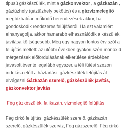
típusú gázkészülék, mint a
gázkonvektor
, a
gázkazán
,
gáztűzhely (gáztűzhely bekötés) és a
gázvízmelegítő
megbízhatóan működő berendezések akkor, ha
gondoskodik rendszeres felújításról. Ha ezt valamiért
elhanyagolja, akkor hamarabb elhasználódik a készülék,
javítása költségesebb. Még egy nagyon fontos érv szól a
felújítás mellett: az utóbbi években gyakori szén-monoxid
mérgezések előfordulásának elkerülése érdekében
javasolt évente legalább egyszer, a téli fűtési szezon
indulása előtt a háztartási
gázkészülék felújítás
át
elvégezni.
Gázkazán szerelő, gázkészülék javítás,
gázkonvektor javítás
Fég gázkészülék, falikazán, vízmelegítő felújítás
Fég cirkó felújítás, gázkészülék szerelő, gázkazán
szerelő, gázkészülék szerviz, Fég gázszerelő, Fég cirkó