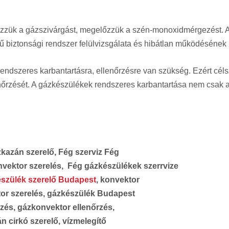
izzük a gázszivárgást, megelőzzük a szén-monoxidmérgezést. 
rű biztonsági rendszer felülvizsgálata és hibátlan működésének 
endszeres karbantartásra, ellenőrzésre van szükség. Ezért céls
enőrzését. A gázkészülékek rendszeres karbantartása nem csak 
kazán szerelő, Fég szerviz Fég
onvektor szerelés, Fég gázkészülékek szerrvize
szülék szerelő Budapest
, konvektor
tor szerelés, gázkészülék Budapest
nőrzés, gázkonvektor ellenőrzés,
án cirkó szerelő, vízmelegítő