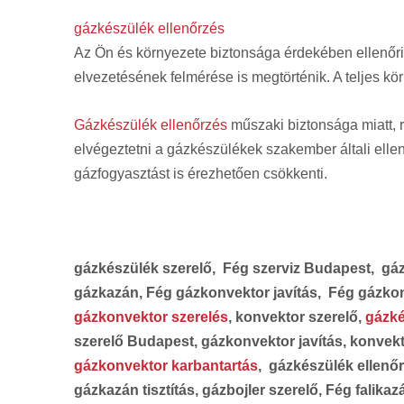
gázkészülék ellenőrzés
Az Ön és környezete biztonsága érdekében ellenőr
elvezetésének felmérése is megtörténik. A teljes kö
Gázkészülék ellenőrzés
műszaki biztonsága miatt, r
elvégeztetni a gázkészülékek szakember általi ell
gázfogyasztást is érezhetően csökkenti.
gázkészülék szerelő, Fég szerviz Budapest, gáz
gázkazán, Fég gázkonvektor javítás, Fég gázk
gázkonvektor szerelés
, konvektor szerelő,
gázké
szerelő Budapest, gázkonvektor javítás, konvek
gázkonvektor karbantartás
, gázkészülék elle
gázkazán tisztítás, gázbojler szerelő, Fég falikaz