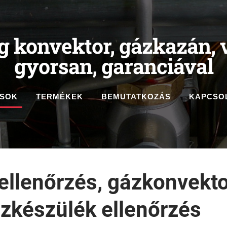
g konvektor, gázkazán, v
gyorsan, garanciával
ÁSOK
TERMÉKEK
BEMUTATKOZÁS
KAPCSO
ellenőrzés
,
gázkonvekto
zkészülék ellenőrzés