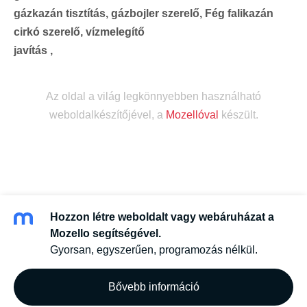
gázkazán tisztítás, gázbojler szerelő, Fég falikazán
cirkó szerelő, vízmelegítő
javítás ,
Az oldal a világ legkönnyebben használható
weboldalkészítőjével, a
Mozellóval
készült.
Hozzon létre weboldalt vagy webáruházat a
Mozello segítségével.
Gyorsan, egyszerűen, programozás nélkül.
Bővebb információ