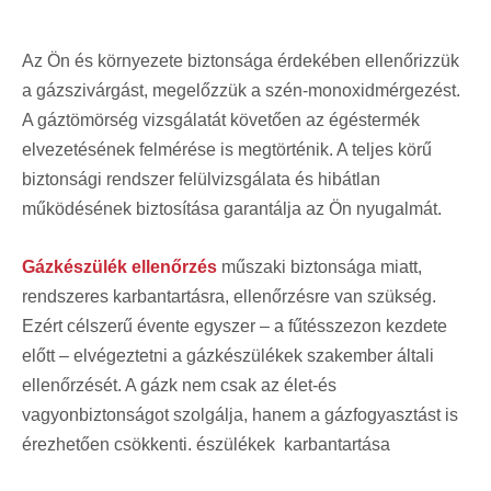
Az Ön és környezete biztonsága érdekében ellenőrizzük
a gázszivárgást, megelőzzük a szén-monoxidmérgezést.
A gáztömörség vizsgálatát követően az égéstermék
elvezetésének felmérése is megtörténik. A teljes körű
biztonsági rendszer felülvizsgálata és hibátlan
működésének biztosítása garantálja az Ön nyugalmát.
Gázkészülék ellenőrzés
műszaki biztonsága miatt,
rendszeres karbantartásra, ellenőrzésre van szükség.
Ezért célszerű évente egyszer – a fűtésszezon kezdete
előtt – elvégeztetni a gázkészülékek szakember általi
ellenőrzését. A gázk nem csak az élet-és
vagyonbiztonságot szolgálja, hanem a gázfogyasztást is
érezhetően csökkenti. észülékek karbantartása